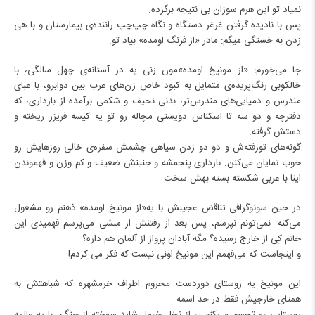
نمیاد تو این هرم سوزان بی نتیجه برگرده.
پس با نادیده گرفتن غرغر دستگاه و نگاه چپ‌چپ راننده‌ی بیمارستان و با هی
زدن به خستگی میگم: مادر «از فرنگ اومده» بیاد تو.
جا می‌خورم: «از مونیخ اومده»‌مون زنی یه در آستانه‌ی چهل سالگی، با
خالکوبی رنگ‌پریده‌ی متمایل به کبود خاص زن‌های عرب بین دوابرو، با عبای
مندرس و دمپایی‌های مندرس‌تر، بدنی نحیف و شکمی برآمده از بارداری، که
دفترچه و دو سه تا اسکناس دویستی مچاله رو تو یه کیسه فریزر ریخته و
دستش گرفته.
گونه‌های تورفته‌ش و دو دو زدن سیاهی چشمش سفره‌ی خالی روزهایش رو
خوب نمایان می‌کنن. بارداری پنجمشه و جنینش ضعیف و کم وزن و فهموندن
اینا با عربی شکسته بسته بهش سخت.
در حین سونوگرافی تناقض عجیبش با یه«از مونیخ اومده» ذهنم رو مشغول
می‌کنه. نمی‌تونم نپرسم، پس بعد از رفتنش از منشی می‌پرسم فهمیدی این
خانم کِی از خارج رسیده؟ مگه آبادان پرواز از آلمان هم داره؟
و اینجاست که می‌فهمم این مونیخ اونی نیست که فکر می کردم!
این مونیخ یه روستای دوردست محروم اطراف خرمشهره که شباهتش به
همتای خارجیش
فقط در حد اسمه.