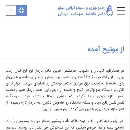
از مونیخ آمده
تو بعدازظهر تب‌دار و ملتهب
خرمشهر
آخرین مادر باردار لخ لخ کنان رفت
بیرون. از وقت درمانگاه گذشته و راننده‌ی بیمارستان منتظر ایستاده و هر چهار
پنج دقیقه با یه نیمچه بوقِ غرغرو، منتظر بودنش رو یاداوری می‌کنه. کولر گازی
نالان و دستگاه سونوگرافی گیج و خسته از دیدن این همه باردار هنوز رخصت
نفس تازه کردن پیدا نکردن که منشیِ اتفاقا خودش باردار درمانگاه،
نفس‌نفس‌زنان میاد و میگه: دستگاه‌ رو خاموش نکنین. یه باردار تازه رسیده. از
«
مونیخ
» میاد! برای همین دیر کرده. اینم ببینین و برین. ‌
هم برام جالبه که وسط برهوت فلکه الله خرمشهر یه «از مونیخ اومده»‌ی راست
راستی ببینم و هم حرصم میگیره که این سرخوش چرا انقدر دیر اومده. دلم هم