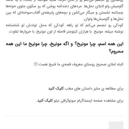
روستایی رو تجسم می‌کنم پر از نخل خرما، شاید سوخته از جنگ، با یه عالمه
گاومیش ولو لابلای نخل‌ها. مردهای دشداشه پوشی که رو سکوی جلوی خونه‌ها
چمباتمه نشستن و سیگار می‌کشن و بچه‌های پابرهنه‌ی آفتاب‌سوخته‌ای که بین
نخل‌ها و گاومیش‌ها ولوان.
کودکی رو تجسم می‌کنم که تو راهه. کودکی که محل تولدش تو شناسنامه
نوشته میشه: مونیخ. با هزاران کیلومتر فاصله از اون مونیخ، با خروارها تفاوت.
این همه اسم، چرا مونیخ؟ و اگه مونیخ، چرا مونیخ ما این همه
محروم؟
البته املای صحیح روستای معروف قصه‌ی ما مُنیخ هست 🙂
برای مطالعه ی سایز داستان های مطب
کلیک کنید
برای مشاهده صفحه اینستاگرام سونوگرافی نیلو
کلیک کنید
.