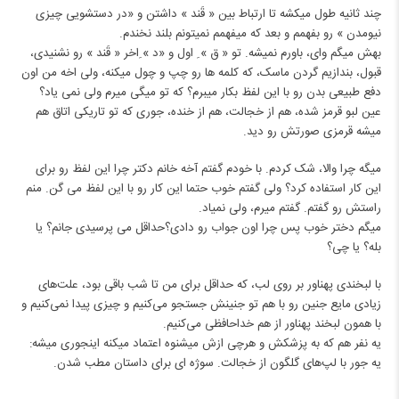
چند ثانیه طول میکشه تا ارتباط بین « قَند » داشتن و «در دستشویی چیزی
نیومدن » رو بفهمم و بعد که میفهمم نمیتونم بلند نخندم.
بهش میگم وای، باورم نمیشه. تو « ق » ِ اول و «د » ِاخر « قَند » رو نشنیدی،
قبول، بندازیم گردن ماسک، که کلمه ها رو چپ و چول میکنه، ولی اخه من اون
دفع طبیعی بدن رو با این لفظ بکار میبرم؟ که تو میگی میرم ولی نمی یاد؟
‌عین لبو قرمز شده، هم از خجالت، هم از خنده، جوری که تو تاریکی اتاق هم
میشه قرمزی صورتش رو دید.
میگه چرا والا، شک کردم. با خودم گفتم آخه خانم دکتر چرا این لفظ رو برای
این کار استفاده کرد؟ ولی گفتم خوب حتما این کار رو با این لفظ می گن. منم
راستش رو گفتم. گفتم میرم، ولی نمیاد.
میگم دختر خوب پس چرا اون جواب رو دادی؟حداقل می پرسیدی جانم؟ یا
بله؟ یا چی؟
با لبخندی پهناور بر روی لب، که حداقل برای من تا شب باقی بود، علت‌های
زیادی مایع جنین رو با هم تو جنینش جستجو می‌کنیم و چیزی پیدا نمی‌کنیم و
با همون لبخند پهناور از هم خداحافظی می‌کنیم.
یه نفر هم که به پزشکش و هرچی ازش میشنوه اعتماد میکنه اینجوری میشه:
یه جور با لپ‌های گلگون از خجالت. سوژه ای برای داستان مطب شدن.