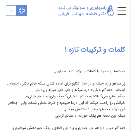
کلمات و ترکیبات تازه 1
یه داستان جدید با کلمات و ترکیبات تازه داریم.
پُر هیاهو وارد می‎شه و در حال تکاپو برای اماده شدن می‎گه خانم دکتر ، اینجام ،
اینجام ، «یه کم خیلی» درد می‎کنه و تاپ تاپ می‎زنه زیردلش.
می‎گم یعنی چی؟ بالاخره یه کم یا خیلی؟ می‎گه وای، «یه کم خیلی».
خیالش رو راحت می‎کنم که این دردا طبیعیه و‌ شرط مامان شدنه، ولی… بخاطر
این ترکیب صفت‎ها حتما داستانش می‎کنم.
می‎گه اون دفعه هم پفک خوردم داستانم کردین.
«یه کم خیلی »با هم می خندیم و یاد اون قیافه‎ی پفک خورده‎ش می‎افتیم ‌و