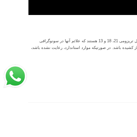
سونوگرافی غربالگری اول نقش بسیارمهمی در تشخیص ناهنجاری مادرزادی و سندروم های کروموزومی دارد. شایعترین سندروم های کروموزومی شامل تریزومی 21، 18 و 13 هستند که علائم آنها در سونوگرافی
کشیده باشد. در صورتیکه موارد استاندارد، رعایت نشده باشد،