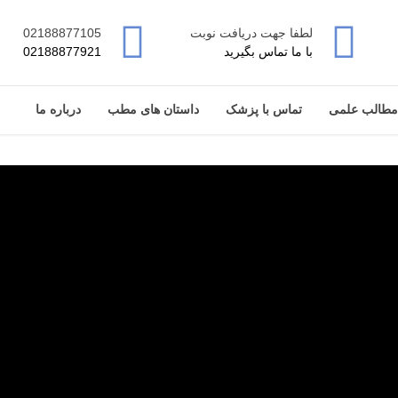
لطفا جهت دریافت نوبت
02188877105
با ما تماس بگیرید
02188877921
مطالب علمی
تماس با پزشک
داستان های مطب
درباره ما