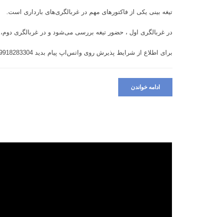
تیغه بینی یکی از فاکتورهای مهم در غربالگری‌های بارداری است.
در غربالگری اول ، حضور تیغه بررسی می‌شود و در غربالگری دوم، اندازه‌ی آن. اندازه ی آن باید بیشتر از 5 میلی
برای اطلاع از شرایط پذیرش روی واتس‌اپ پیام بدید 09918283304
ادامه خواندن