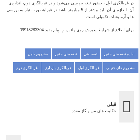
در غربالگری اول ، حضور تیغه بررسی می‌شود و در غربالگری دوم، اندازه‌ی
آن. اندازه ی آن باید بیشتر از 5 میلیمتر باشد در غیراینصورت نیاز به بررسی
ها و آزمایشات تکمیلی است.
برای اطلاع از شرایط پذیرش روی واتس‌اپ پیام بدید 09918283304
اندازه تیغه بینی جنین
تیغه بینی
تیغه بینی جنین
سندروم داون
سندروم های جنینی
غربالگری اول
غربالگری بارداری
غربالگری دوم
قبلی
حکایت های من و گاز معده