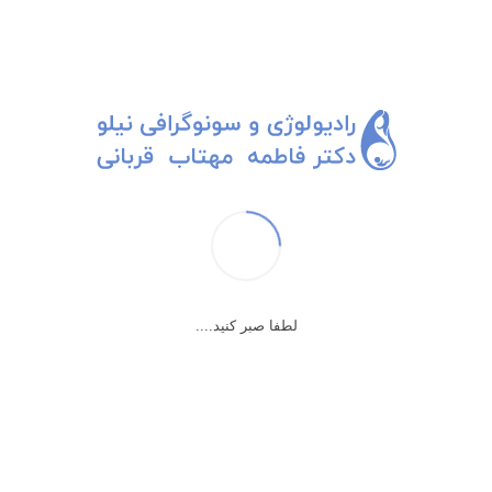
کلمات و ترکیبات تازه 1
یه داستان جدید با کلمات و ترکیبات تازه داریم.
پُر هیاهو وارد می‎شه و در حال تکاپو برای اماده شدن می‎گه خانم دکتر ، اینجام
، اینجام ، «یه کم خیلی» درد می‎کنه و تاپ تاپ می‎زنه زیردلش.
می‎گم یعنی چی؟ بالاخره یه کم یا خیلی؟ می‎گه وای، «یه کم خیلی».
خیالش رو راحت می‎کنم که این دردا طبیعیه و‌ شرط مامان شدنه، ولی…
بخاطر این ترکیب صفت‎ها حتما داستانش می‎کنم.
لطفا صبر کنید....
می‎گه اون دفعه هم پفک خوردم داستانم کردین.
«یه کم خیلی »با هم می خندیم و یاد اون قیافه‎ی پفک خورده‎ش می‎افتیم ‌و
دردش رو فراموش می‎کنه. «یه کم خیلی» خندیدن، چه یه کم، چه خیلی، خیلی
بهتر از «یه کم خیلی» ناله کردنه.
کلمات و ترکیبات تازه در مطب نیلو و از زبان مُراجع‎ها.