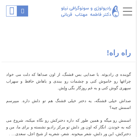
راه راه!
گوینده ی رادیوئه. با صدایی بس قشنگ، از اون صداها که دلت می خواد
چراغها رو خاموش کنی و چشمات رو ببندی و باهاش حافظ و سهراب
سپهری گوش کنی و به غم روزگار بگی وِلِش.
صداش خیلی قشنگه، یه دختر خیلی قشنگ هم تو دلش داره. میپرسم
اسمش چیه؟
اسمش رو میگه و همین طور که داره دخترکش رو نگاه میکنه، شروع می
کنه به خوندن. انگار که اون ور دلش تو مرکز رادیو نشسته و برای ما، من و
دخترکش، این ور دلش، شعر میخونه. شعر، شعریه از شیخ اجل،
سعدی
… .