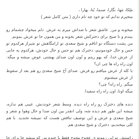
مَلِکا، مَها، نگارا، صنما، بُتا، بهارا ،
متحیرم ندانم که تو خود چه نام داری (
متن کامل شعر
)
میخونه و من ِ عاشق شعر با صداش میرم به عرش. دلم میخواد چشمام رو
ببندم و تا صبح برای دخترکش شعر بخونه و من همون جا تو عرش بمونم.
من پشت دستگاه تو اتاقم و شیخ سعدی تو ارامگاهش تو شیراز هرکدوم تو
حس و حال خودمونیم، دخترک هم تو حس و حال خودش، هرکدوم یه جایی
از عرش خدا، که یهو ریتم و تُون اون صدای بهشتی عوض میشه و میگه:
اون راه راه ها چی ان؟
با کله از عرش میافتم رو فرش. صدای آخ شیخ سعدی رو هم بعد از سقوط
از عرش میشنوم.
میگم: راه راه؟ چی؟
میگه اونا، اون راه راه سفیدا.
دنده های دخترک رو راه راه دیده. وسط شعر خوندنش. عیبی هم نداره،
میشه این طور هم دیده شه، ولی انقدر بین اون صدا و حال وهوا و شعر و
شیخ سعدی و عرش و این توصیف تناقض هست که نمیشه نخندید. با هم
کلی میخندیم، دخترک و شیخ سعدی هم.
راستش تو این زمونه ی عجوج مجوج فقط با خنده س که میشه جا برای جا