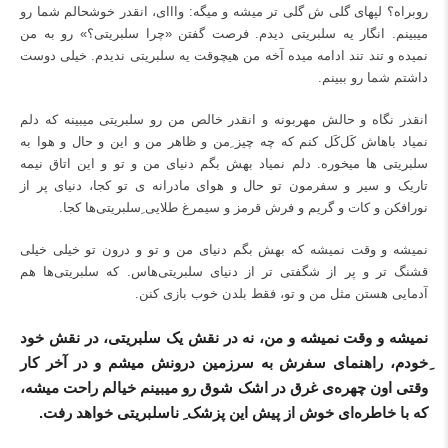
روبراه؟ لپهای گلی ش گلی تر میشه و میگه: وااای، انقدر خوشحالم شما رو
میبینم. انگار یه سلبریتی دیدم. فرصت گفتن «چرا سلبریتی؟» رو به من
نمیده و تند تند ادامه میده آخه من هیچوقت یه سلبریتی ندیدم. خیلی دوست
داشتم شما رو ببینم.
انقدر نگاه و حالش مهربونه و انقدر خالص من رو سلبریتی میبینه که دلم
نمیاد باهاش کَل‌کَل کنم که چه چیز ِمن و ظاهر من و این و حال و هوا به
سلبریتی ها میخوره. دلم نمیاد بهش بگم دنیای من و تو و این اتاق نیمه
تاریک و سیر و سفرمون تو حال و هوای مادرانه ی تو کجا، دنیای پر از
نورافکن و کات و گریم و فرش قرمز و سیمرغ طلایی ِسلبریتی‌ها کجا.
نمیشه و وقت نمیشه که بهش بگم دنیای من و تو و درون تو خیلی خیلی
قشنگ تر و پر از شگفتی تر از دنیای سلبریتی‌هاس. که سلبریتی‌ها هم
آدمایی هستن مثل من و تو، فقط بلدن خوب بازی کنن.
نمیشه و وقت نمیشه و من، نه در نقش یک سلبریتی، در نقش خود
ِخودم، راهنمای سفرش به سرزمین درونش میشم و در آخر کار
وقتی اون چهره‌ی غرق در اشک شوق رو میبینم خیالم راحت میشه،
که با خاطره‌ای خوش از پیش این پزشک ِ ناسلبریتی خواهد رفت.