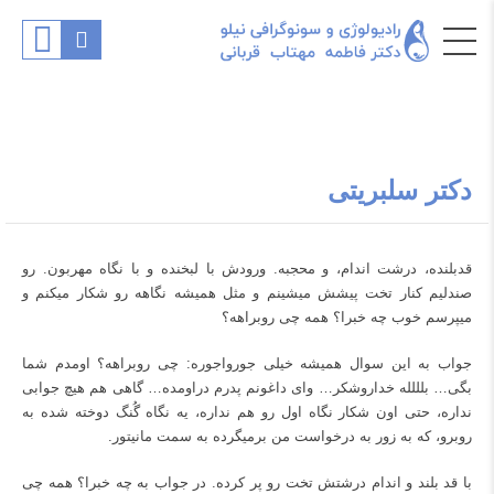
دکتر سلبریتی
قدبلنده، درشت اندام، و محجبه. ورودش با لبخنده و با نگاه مهربون. رو
صندلیم کنار تخت پیشش میشینم و مثل همیشه نگاهه رو شکار میکنم و
میپرسم خوب چه خبرا؟ همه چی روبراهه؟
جواب به این سوال همیشه خیلی جورواجوره: چی روبراهه؟ اومدم شما
بگی… بلللله خداروشکر… وای داغونم پدرم دراومده… گاهی هم هیچ جوابی
نداره، حتی اون شکار نگاه اول رو هم نداره، یه نگاه گُنگ دوخته شده به
روبرو، که به زور به درخواست من برمیگرده به سمت مانیتور.
با قد بلند و اندام درشتش تخت رو پر کرده. در جواب به چه خبرا؟ همه چی