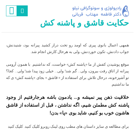
حکایت قاشق و پاشنه کش
همه‎ی اعمال بانوی پیری که اومد رو تخت دراز کشید پیرانه بود، شنیدنش،
جواب دادنش، تکون خوردنش، ولی به هرحال کارش انجام شد.
موقع پوشیدن کفش از ما «پاشنه کش» خواست، که نداشتیم. با همون آرومی
پیرانه از اتاق رفت بیرون، ولی… گم شد! ولی… خیلی زود پیدا شد! ولی… کجا؟
تو آشپزخونه، درحال تلاش برای استفاده از « قاشق » بجای «پاشنه کش» ی که
ما نداشتیم.
خلاقیت ذهن پیر نمی‎شه و… یادمون باشه هرجارفتیم از وجود
پاشنه کش مطمئن شیم، اگه نداشتن ، قبل از استفاده از قاشق
هاشون خوب بو کنیم، شاید بوی «پا» بدن!
برای مطالعه ی سایز داستان های مطب روی لینک روبرو کلیک کنید.
کلیک کنید