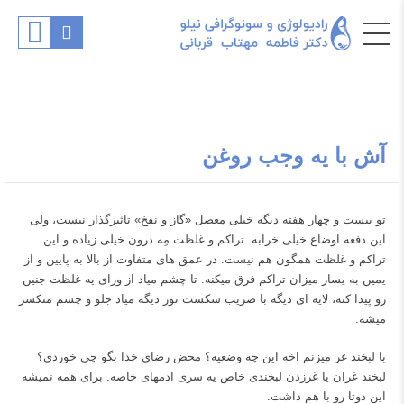
آش با یه وجب روغن
تو بیست و چهار هفته دیگه خیلی معضل «گاز و نفخ» تاثیرگذار نیست، ولی
این دفعه اوضاع خیلی خرابه. تراکم و غلظت مِه درون خیلی زیاده و این
تراکم و غلظت همگون هم نیست. در عمق های متفاوت از بالا به پایین و از
یمین به یسار میزان تراکم فرق میکنه. تا چشم میاد از ورای یه غلظت جنین
رو پیدا کنه، لایه ای دیگه با ضریب شکست نور دیگه میاد جلو و چشم منکسر
میشه.
با لبخند غر میزنم اخه این چه وضعیه؟ محض رضای خدا بگو چی خوردی؟
لبخند غران یا غرزدن لبخندی خاص یه سری ادمهای خاصه. برای همه نمیشه
این دوتا رو با هم داشت.