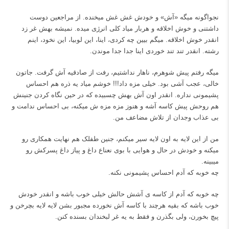
نجواگونه میگه «آش» و خودش غش غش میخنده. از مراجعین دوست
داشتنی و خوش اخلاقه و هربار میاد کلی انرژی میده. نمیشه بهش غر زد
انقدر خوش اخلاقه. میگم بیین چه کردی، اینا، این لوبیا، این نخود، اینم
رشته. انقدر تند تند خوردی اینا جدا جدا موندن.
میگه رفتم پیش شوهرم، ناهار نداشتیم، رفت از صادقیه آش گرفت. جاتون
خالی، عجب آشی بود. خیلی مزه داد!!! خوشم میاد یه ذره هم احساس
پشیمونی نداره. انقدر اون آش بهش چسبیده که در حین نگاه کردن جنینش
هم روحش پیش کاسه آشه و هنوز مزه مزه ش میکنه، بی احساس ندامت و
بی عذاب وجدان از تلاش مضاعف من.
من از این لایه به اون لایه سیر میکنم، جنین طفلک هم نهایت همکاری رو
میکنه و‌ خودش در حال و هوایی با بوی نعناع داغ و پیاز داغ پسرکش رو
میبینه.
چه خوبه که آدم احساس پشیمونی نکنه.
چه خوبه که آدم از کاسه ی آشش حالش خیلی خوب باشه و انقدر خودش
خوب باشه که بقیه هرچند با کاسه آش نخورده مجبور بشن لایه لایه بچرخن و
پیچ بخورن، ولی بگذرن و فقط به یه غر لبخندان بسنده کنن.