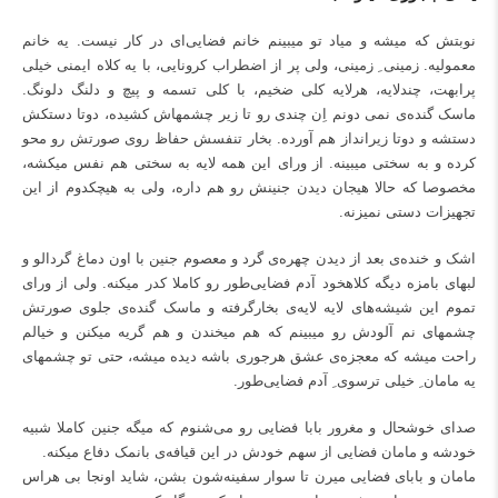
نوبتش که میشه و میاد تو میبینم خانم فضایی‌ای در کار نیست. یه خانم
معمولیه. زمینی ِ زمینی، ولی پر از اضطراب کرونایی، با یه کلاه ایمنی خیلی
پرابهت، چندلایه، هرلایه کلی ضخیم، با کلی تسمه و پیچ و دلنگ دلونگ.
ماسک گنده‌‌ی نمی دونم اِن چندی رو تا زیر چشمهاش کشیده، دوتا دستکش
دستشه و دوتا زیرانداز هم آورده. بخار تنفسش حفاظ روی صورتش رو محو
کرده و به سختی میبینه. از ورای این همه لایه به سختی هم نفس میکشه،
مخصوصا که حالا هیجان دیدن جنینش رو هم داره، ولی به هیچکدوم از این
تجهیزات دستی نمیزنه.
اشک و خنده‌ی بعد از دیدن چهره‌ی گرد و معصوم جنین با اون دماغ گردالو و
لبهای بامزه دیگه کلاهخود آدم فضایی‌طور رو کاملا کدر میکنه. ولی از ورای
تموم این شیشه‌های لایه لایه‌ی بخارگرفته و ماسک گنده‌ی جلوی صورتش
چشمهای نم آلودش رو میبینم که هم میخندن و هم گریه میکنن و خیالم
راحت میشه که معجزه‌ی عشق هرجوری باشه دیده میشه، حتی تو چشمهای
یه مامان ِ خیلی ترسوی ِ آدم فضایی‌طور.
صدای خوشحال و مغرور بابا فضایی رو می‌شنوم که میگه جنین کاملا شبیه
خودشه و مامان فضایی از سهم خودش در این قیافه‌ی بانمک دفاع میکنه.
مامان و بابای فضایی میرن تا سوار سفینه‌شون بشن، شاید اونجا بی هراس