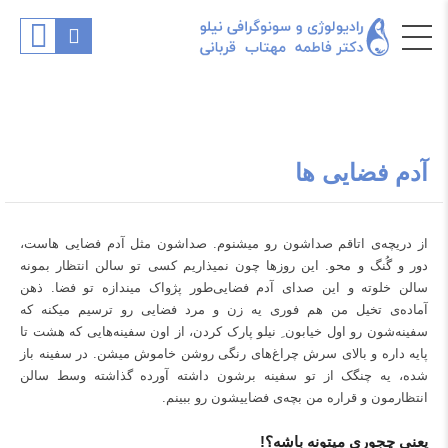
آدم فضایی ها
از دریچه‌ی اتاقم صداشون رو میشنوم. صداشون مثل آدم فضایی هاست،
دور و گُنگ و محو. این روزها چون نمیذاریم کسی تو سالن انتظار بمونه
سالن خلوته و این صدای آدم فضایی‌طور پژواک میندازه تو فضا. ذهن
آماده‌ی تخیل من هم فوری یه زن و مرد فضایی رو ترسیم میکنه که
سفینه‌شون رو اول خیابون ِ نیلو پارک کردن، از اون سفینه‌هایی که هشت تا
پایه داره و بالای سرش چراغ‌های رنگی روشن خاموش میشن. در سفینه باز
شده، یه چنگک از تو سفینه برشون داشته آورده گذاشته وسط سالن
انتظارمون و قراره من بچه‌ی فضاییشون رو ببینم.
یعنی چجوری میتونه باشه؟!