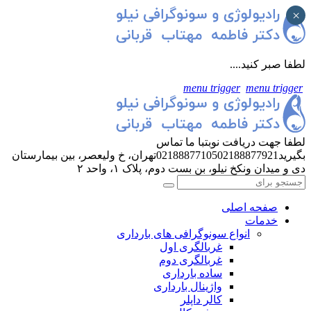
×
لطفا صبر کنید....
menu trigger
menu trigger
لطفا جهت دریافت نوبت
با ما تماس
بگیرید
02188877921
02188877105
تهران، خ ولیعصر، بین بیمارستان
دی و میدان ونک
خ نیلو، بن بست دوم، پلاک ۱، واحد ۲
صفحه اصلی
خدمات
انواع سونوگرافی های بارداری
غربالگری اول
غربالگری دوم
ساده بارداری
واژینال بارداری
کالر داپلر