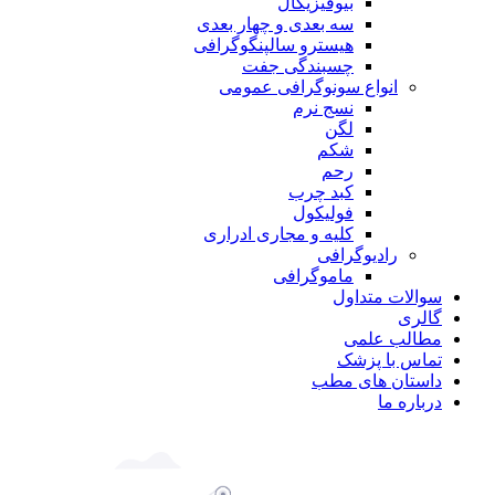
بیوفیزیکال
سه بعدی و چهار بعدی
هیسترو سالپنگوگرافی
چسبندگی جفت
انواع سونوگرافی عمومی
نسج نرم
لگن
شکم
رحم
کبد چرب
فولیکول
کلیه و مجاری ادراری
رادیوگرافی
ماموگرافی
سوالات متداول
گالری
مطالب علمی
تماس با پزشک
داستان های مطب
درباره ما