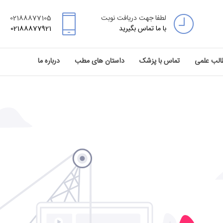
لطفا جهت دریافت نوبت
02188877105
با ما تماس بگیرید
02188877921
الب علمی
تماس با پزشک
داستان های مطب
درباره ما