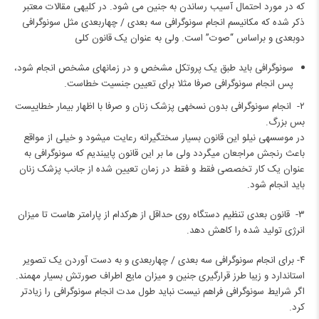
که در مورد احتمال آسیب رساندن به جنین می شود. در کلیه‎ی مقالات معتبر
ذکر شده که مکانیسم انجام سونوگرافی سه بعدی / چهاربعدی مثل سونوگرافی
دوبعدی و ‌براساس “صوت” است. ولی به عنوان یک قانون کلی
سونوگرافی باید طبق یک پروتکل مشخص و‌ در زمان‎های مشخص انجام شود،
پس انجام سونوگرافی صرفا مثلا برای تعیین جنسیت خطاست.
۲- انجام سونوگرافی بدون نسخه‎ی پزشک ‌زنان و صرفا با اظهار بیمار خطایی‎ست
بس بزرگ.
در موسسه‎ی نیلو‌ این قانون ‌بسیار سخت‎گیرانه رعایت می‎شود و خیلی از مواقع
باعث‌ رنجش مراجعان می‎گردد ولی ما بر این قانون‌ پایبندیم که سونوگرافی به
عنوان یک کار تخصصی فقط و فقط در زمان تعیین شده از جانب پزشک زنان
باید انجام شود.
۳- قانون بعدی تنظیم دستگاه روی حداقل از هرکدام از پارامتر هاست تا میزان
انرژی تولید شده را کاهش دهد.
۴- برای انجام سونوگرافی سه بعدی / چهاربعدی و به دست آوردن یک تصویر
استاندارد و زیبا طرز قرارگیری جنین و میزان مایع اطراف صورتش بسیار مهمند.
اگر شرایط سونوگرافی فراهم نیست نباید طول مدت انجام سونوگرافی را زیادتر
کرد.