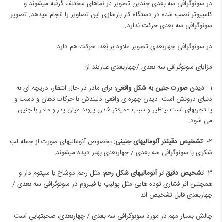
در سونوگرافی سه بعدی چندین تصویر در نماهای مختلف گرفته می‎شوند و
کامپیوتر نصب شده در دستگاه کار بازسازی این تصاویر را انجام می‎دهد. تصویر
سونوگرافی سه بعدی حرکت ندارد.
در سونوگرافی چهاربعدی تصویر علاوه بر بُعد، حرکت هم دارد.
مزایای سونوگرافی سه بعدی /چهاربعدی عبارتند از:
۱-
دیدن صورت جنین به شکل واقعی:
برای مادر در حال انتظار، دریچه ای به
دنیای درونش است. دیدن چهره ی واقعی دلبندش با حرکات دهان و دست و
پا تجربه‎ای است بی‎نظیر و سبب عمیق‎تر شدن پیوند میان پدر و مادر با جنین
می شود.
۲-
تشخیص دقیق‎تر آنومالی‎های جنینی:
بخصوص آنومالی‎های صورت از جمله لب
شکری با سونوگرافی سه بعدی / چهاربعدی بهتر دیده می‎شوند.
۳-
تشخیص دقیق تر آنومالی‎های شکل رحم:
مثل رحم دوشاخ یا سپتوم دار و
همچنین اثر فشاری توده هایی مثل پولیپ یا فیبروم در سونوگرافی سه بعدی /
چهاربعدی قابل تشخیص اند .
چالش بسیار مهم در مورد سونوگرافی سه بعدی / چهاربعدی، صحبت‎هایی است