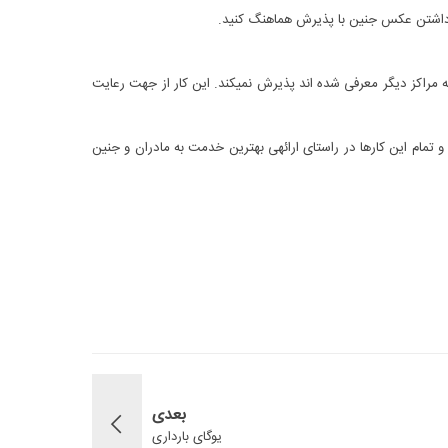
مرکز نیلو به هیچ عنوان نسخه‎هایی را که به مراکز دیگر معرفی شده اند پذیرش نمی‎کند. این کار از جهت رعایت
5-تاکید می شود… “تاکید می شود” تمام آنچه به نظر بعضی ها سختگیری بی‎جا می‎آید، ضوابط قانونی و استاندارد است که در همه جای دنیا رعایت می‎شود و تمام این کارها در راستای ارائه‎ی بهترین خدمت به مادران و جنین
بعدی
یوگای بارداری