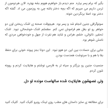
بگیر که برام پسر بیاره. منم دیدم باز خواهرم هووم بشه بهتره. الان هردومون از
ترس داریم می میریم که اگه بچه دختر باشه چی به روزمون می اد. گفته اگه
دختر بود اصلا برنگردین خونه.
سونوگرافی جنین انجام شد و پسر بود. هیچوقت صحنه ی اشک ریختن اون دو
خواهر رو تو بغل هم فراموش نمی کنم. مطمئنم اشک خوشحالی نبود. اشک
تحقیر، ناتوانی، خشم، هراس و شاید هم نفرت از جهل و خودخواهی مردی که
نامش شوهر بود.
جایی برای حسادت بین این دو هوو نبود. این دوتا بجز پیوند خونی برای حفظ
بقا با هم و با سرنوشت همدست بودن.
جنسیت جنین رو بزرگتر و سیاه تر به فارسی نوشتم و هایلایت کردم و روونه
شون کردم.
ولی غصه‎شون هایلایت شده سالهاست مونده تو دل.
برای مطالعه ی سایز داستان های مطب روی لینک روبرو کلیک کنید.
کلیک کنید