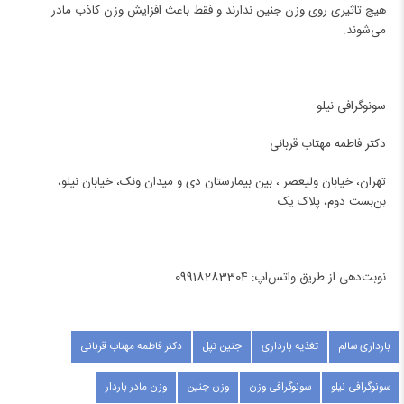
هیچ تاثیری روی وزن جنین ندارند و فقط باعث افزایش وزن کاذب مادر
می‌شوند.
سونوگرافی نیلو
دکتر فاطمه مهتاب قربانی
تهران، خیابان ولیعصر ، بین بیمارستان دی و میدان ونک، خیابان نیلو،
بن‌بست دوم، پلاک یک
نوبت‌دهی از طریق واتس‌اپ: 09918283304
بارداری سالم
تغذیه بارداری
جنین تپل
دکتر فاطمه مهتاب قربانی
سونوگرافی نیلو
سونوگرافی وزن
وزن جنین
وزن مادر باردار