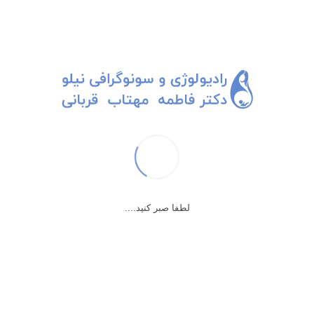
سونوگرافی تخمدان پلی کیستیک
تخمدان های پلی کیستیک با علائم بالینی مثل عقب افتادن پریود، پرمویی،
ریزش مو یا جوش های غیرطبیعی صورت هست. معمولا کسانی که تخمدان
پلی کیستیک دارند چاق هستند(که البته در موارد نادری بیمارهای لاغر هم
داشتیم که در همین موردی که شاهد فیلم سونوگرافی آن هستید، فرد
موردنظر لاغراندام است) و تخمدان های بزرگ و حجیم و فولیکول های
لطفا صبر کنید....
زیادی که تخمک ها را احاطه کرده اند، نشان دهنده ی این بیماری هستند. اما
تشخیص قطعی تخمدان های پلی کیستیک با آزمایش هورمون مشخص می
شود به این صورت که بالا بودن هورمون تستسترون یا هورمون مردانه،
مشخص شود.
برای درمان این مشکل، یکی از بهترین کارها، شروع یک لایف استایل جدید و
سالم و شروع ورزش های هوازی برای کاهش وزن است.