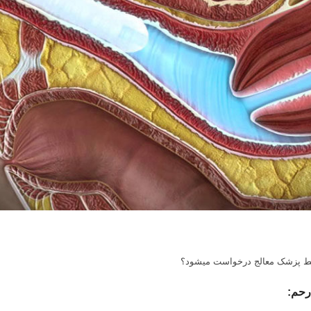
پزشک معالج درخواست می‎شود؟
رحم: