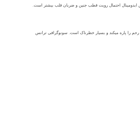
س ابدومینال احتمال رویت قطب جنین و ضربان قلب بیشتر است.
در این موارد تست حاملگی مثبت است ولی ساک حاملگی به داخل رحم منتقل نشده است و در لوله های رحم می‎ماند و چون امکان رشد ندارد لوله ی رحم را پاره می‎کند و بسیار خطرناک است. سونوگرافی ترانس