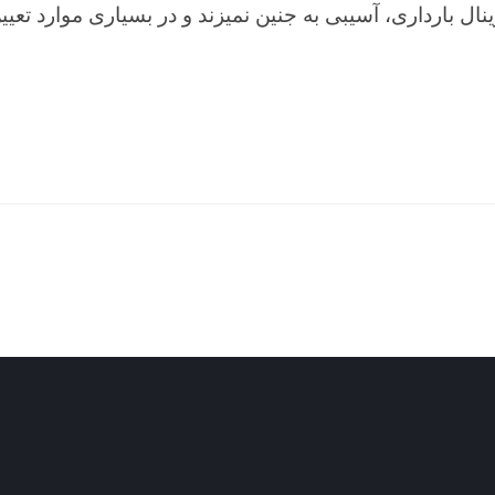
باید به خاطر بسپاریم سونوگرافی ترانس واژینال بارداری،