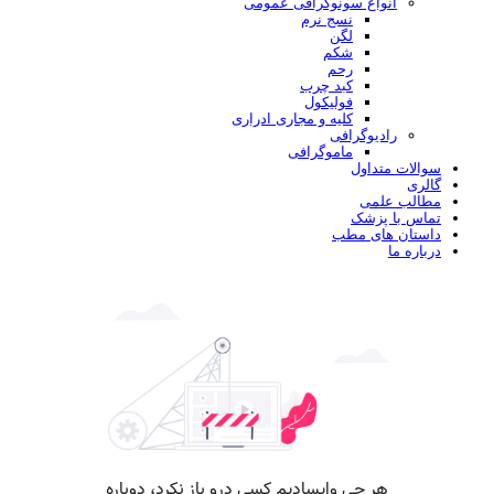
انواع سونوگرافی عمومی
نسج نرم
لگن
شکم
رحم
کبد چرب
فولیکول
کلیه و مجاری ادراری
رادیوگرافی
ماموگرافی
سوالات متداول
گالری
مطالب علمی
تماس با پزشک
داستان های مطب
درباره ما