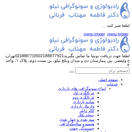
لطفا صبر کنید....
menu trigger
menu trigger
با ما تماس بگیرید
02188877921
لطفا جهت دریافت نوبت
02188877105
تهران،
خ نیلو، بن بست دوم، پلاک ۱، واحد
خ ولیعصر، بین بیمارستان دی و میدان ونک
۲
صفحه اصلی
خدمات
انواع سونوگرافی های بارداری
غربالگری اول
غربالگری دوم
ساده بارداری
واژینال بارداری
کالر داپلر
بیوفیزیکال
سه بعدی و چهار بعدی
هیسترو سالپنگوگرافی
چسبندگی جفت