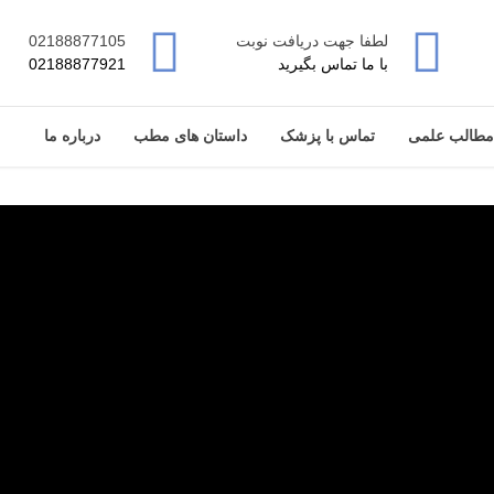
لطفا جهت دریافت نوبت
02188877105
با ما تماس بگیرید
02188877921
مطالب علمی
تماس با پزشک
داستان های مطب
درباره ما