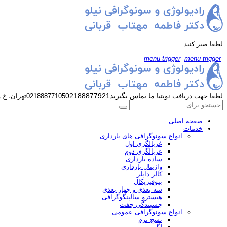
لطفا صبر کنید....
menu trigger
menu trigger
با ما تماس بگیرید
02188877921
لطفا جهت دریافت نوبت
02188877105
تهران، خ 
صفحه اصلی
خدمات
انواع سونوگرافی های بارداری
غربالگری اول
غربالگری دوم
ساده بارداری
واژینال بارداری
کالر داپلر
بیوفیزیکال
سه بعدی و چهار بعدی
هیسترو سالپنگوگرافی
چسبندگی جفت
انواع سونوگرافی عمومی
نسج نرم