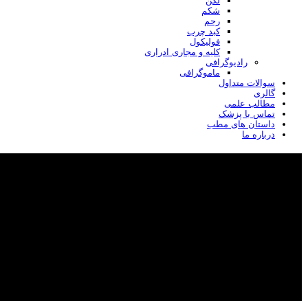
لگن
شکم
رحم
کبد چرب
فولیکول
کلیه و مجاری ادراری
رادیوگرافی
ماموگرافی
سوالات متداول
گالری
مطالب علمی
تماس با پزشک
داستان های مطب
درباره ما