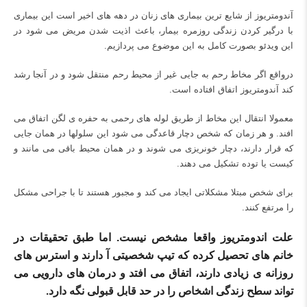
آندومتریوز از شایع ترین بیماری های زنان در دهه های اخیر است این بیماری
با درگیر کردن زندگی روزمره بیمار، باعث اذیت شدن مریض می شود در
این ویدئو بصورت کامل به این موضوع می پردازیم.
درواقع اگر مخاط رحم به جایی غیر از محیط رحم منتقل شود و در آنجا رشد
کند آندومتریوز اتفاق افتاده است.
معمولا انتقال این مخاط از طریق لوله های رحمی به حفره ی لگن اتفاق می
افند. و هر زمان که شخص دچار قاعدگی می شود این سلولها در همان جایی
که قرار دارند، دچار خونریزی می شوند و در همان محیط باقی می مانند و
کیست یا توده تشکیل می دهند.
برای شخص مبتلا مشکلاتی ایجاد می کند و مجبور هستند تا با جراحی مشکل
را مرتفع کنند.
علت اندومتریوز واقعا مشخص نیست. اما طبق تحقیقات در
خانم های تحصیل کرده که تیپ شخصیتی آ دارند و استرس های
روزانه ی زیادی دارند، اتفاق می افتد و درمان های دارویی می
تواند سطح زندگی اشخاص را در حد قابل قبولی نگه دارد.