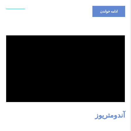
ادامه خواندن
آندومتریوز