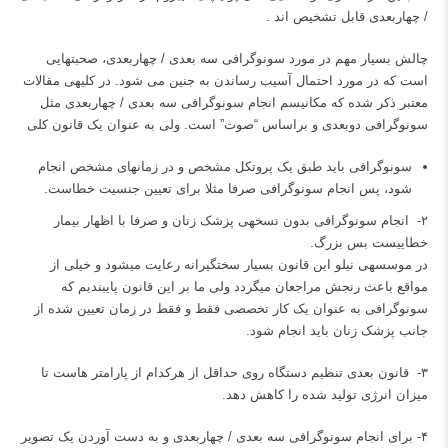
/ چهاربعدی قابل تشخیص اند .
چالش بسیار مهم در مورد سونوگرافی سه بعدی / چهاربعدی، صحبت‎هایی
است که در مورد احتمال آسیب رساندن به جنین می شود. در کلیه‎ی مقالات
معتبر ذکر شده که مکانیسم انجام سونوگرافی سه بعدی / چهاربعدی مثل
سونوگرافی دوبعدی و ‌براساس “صوت” است. ولی به عنوان یک قانون کلی
سونوگرافی باید طبق یک پروتکل مشخص و‌ در زمان‎های مشخص انجام
شود، پس انجام سونوگرافی صرفا مثلا برای تعیین جنسیت خطاست.
۲- انجام سونوگرافی بدون نسخه‎ی پزشک ‌زنان و صرفا با اظهار بیمار
خطایی‎ست بس بزرگ.
در موسسه‎ی نیلو‌ این قانون ‌بسیار سخت‎گیرانه رعایت می‎شود و خیلی از
مواقع باعث‌ رنجش مراجعان می‎گردد ولی ما بر این قانون‌ پایبندیم که
سونوگرافی به عنوان یک کار تخصصی فقط و فقط در زمان تعیین شده از
جانب پزشک زنان باید انجام شود.
۳- قانون بعدی تنظیم دستگاه روی حداقل از هرکدام از پارامتر هاست تا
میزان انرژی تولید شده را کاهش دهد.
۴- برای انجام سونوگرافی سه بعدی / چهاربعدی و به دست آوردن یک تصویر