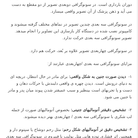
دوران بارداری است. در سونوگرافی دوبعدی تصویر از دو مقطع به دست
می آید و ذهن پزشک از آن تصویر واقعی می‎سازد.
در سونوگرافی سه بعدی چندین تصویر در نماهای مختلف گرفته می‎شوند و
کامپیوتر نصب شده در دستگاه کار بازسازی این تصاویر را انجام می‎دهد.
تصویر سونوگرافی سه بعدی حرکت ندارد.
در سونوگرافی چهاربعدی تصویر علاوه بر بُعد، حرکت هم دارد.
مزایای سونوگرافی سه بعدی /چهاربعدی عبارتند از:
۱-
دیدن صورت جنین به شکل واقعی:
برای مادر در حال انتظار، دریچه ای
به دنیای درونش است. دیدن چهره ی واقعی دلبندش با حرکات دهان و
دست و پا تجربه‎ای است بی‎نظیر و سبب عمیق‎تر شدن پیوند میان پدر و مادر
با جنین می شود.
۲-
تشخیص دقیق‎تر آنومالی‎های جنینی:
بخصوص آنومالی‎های صورت از جمله
لب شکری با سونوگرافی سه بعدی / چهاربعدی بهتر دیده می‎شوند.
۳-
تشخیص دقیق تر آنومالی‎های شکل رحم:
مثل رحم دوشاخ یا سپتوم دار و
همچنین اثر فشاری توده هایی مثل پولیپ یا فیبروم در سونوگرافی سه بعدی