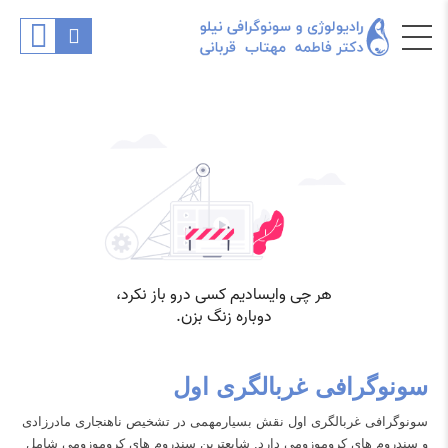
سونوگرافی غربالگری اول
سونوگرافی غربالگری اول نقش بسیارمهمی در تشخیص ناهنجاری مادرزادی
و سندروم های کروموزومی دارد. شایعترین سندروم های کروموزومی شامل