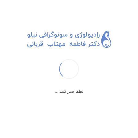
لطفا جهت دریافت نوبت
02188877105
با ما تماس بگیرید
02188877921
مطالب علمی
تماس با پزشک
داستان های مطب
درباره ما
لطفا صبر کنید....