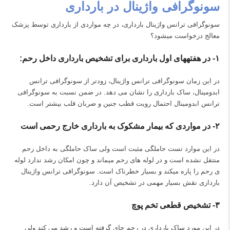
سونوگرافی واژینال در بارداری
سونوگرافی ترانس واژینال بارداری، در چه مواردی از بارداری توسط پزشک
معالج درخواست می‎شود؟
۱-
در هفته
های اول بارداری برای تشخیص بارداری داخل رحم:
در این زمان سونوگرافی ترانس واژینال، زودتر از سونوگرافی ترانس
ابدومینال، ساک بارداری را نشان می دهد. در ضمن نسبت به سونوگرافی
ترانس ابدومینال احتمال رویت قطب جنین و ضربان قلب بیشتر است.
۲-
در مواردی که بیمار مشکوک به بارداری خارج رحمی است
در این موارد تست حاملگی مثبت است ولی ساک حاملگی به داخل رحم
منتقل نشده است و در لوله های رحم می‎ماند و چون امکان رشد ندارد لوله
ی رحم را پاره می‎کند و بسیار خطرناک است. سونوگرافی ترانس واژینال
بارداری نقش بسیار مهمی در تشخیص آن دارد.
۳-
تشخیص قطعی تخم پوچ
در این مورد ساک بارداری در رحم جای گرفته است‌ و رشد می کند ولی