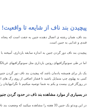
پیچیدن بند ناف از شایعه تا واقعیت!
قندی و غذایی به جنین است.
پیچیدن بند ناف دور گردن جنین به اندازه سابقه بارداری، آمیخته با شایعات فراوان است 
اما در طی سونوگرافی‎های روتین بارداری مثل سونوگرافی‎های غربالگری کاملا مشهود است و وضعیت آن قابل بررسی است.
یک بار برای همیشه یادمان باشد که پیچیدن بند ناف دور گردن جن
کمی به پهلوی چپ متمایل باشید تا فشار اضافی از روی رگ های اص
در روزگار قرن بیست و یکم به شما توصیه می‎کنیم تا نگرانی‎هایتان را با پزشک معالج در میان بگذارید و از استرس‎های عجیب و غریب دوری کنید.
در بسیاری از موارد مشاهده بند ناف در حدود گردن جنین هیچ 
در این ویدئو یک جنین 33 هفته را مشاهده می‎کنید که وضعیت بند ناف توسط خانم دکتر فاطمه مهتاب قربانی توضیح داده می‎شود.