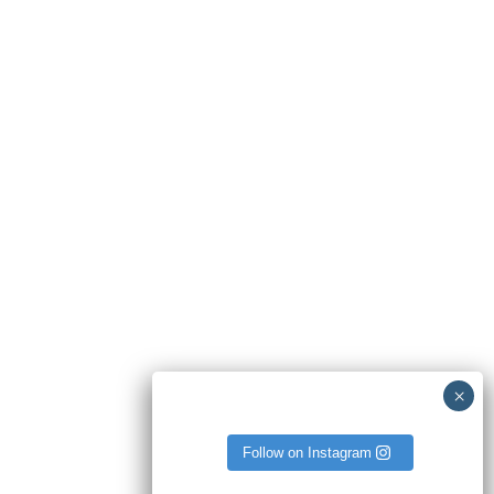
بزرگ بودن سر جنین
اندازه سر جنین در هفته های اخر و برای تعیین نوع زایمان (طبیعی یا
سزارین) اهمیت پیدا میکند.
در صورتیکه اندازه ی دور سر بزرگتر از حد عادی باشد و در طول پروسه ی
بارداری مشکلی گزارش نشده باشد. این موضوع موروثی تلقی شده و
اهمیتی ندارد.
اندازه سر جنین درصورتیکه سابقه ی ژنتیکی داشته باشد یعنی مادر یا پدر در
کودکی سر بزرگی داشتند، موضوع نگران کننده ای نیست
ادامه خواندن
Follow on Instagram