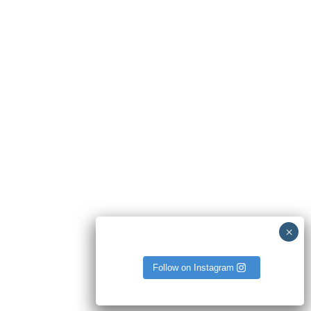
می‌ده.
پیش‌بینی تاریخ تخمک‌گذاری، به تعداد طول روز پریود هر خانم بستگی داره.
به‌طور میانگین در یک سیکل 28 روزه، تخمک‌گذاری تقریبا روز چهاردهم
اتفاق میافته.
خانم دکتر فاطمه‌ مهتاب قربانی به موضوع ارتباط تخمک‌گذاری با سیکل
پریود و بارداری، روش‌های بررسی زمان تخمک‌گذاری و بهترین زمان برای
بارداری می‌پردازیم.
برای مشاهده سایر مطالب آموزشی
کلیک کنید.
ادامه خواندن
Follow on Instagram