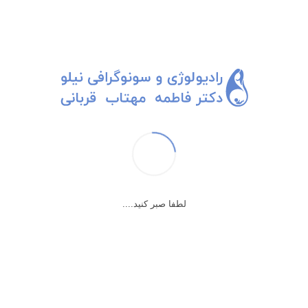
×
لطفا صبر کنید....
آندومتریوز