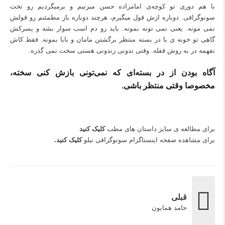
با هم دوری تو کوچه‌ی امامزاده حسن میزنیم و برمیگردیم رو تخت
سونوگرافی. دوباره ازش قول میگیرم، هرچند دوباره باز مطمئنم رو قولش
نمی مونه. یعنی نمی تونه بمونه. باید رو دم اسب سوار بشه و پسرکش
گاهی تو خونه ی با در بسته منتظر برگشتن مامان و بابا بمونه. فقط کاش
نفهمه در به روش قفله. وقتی ندونی زندونی هستی سخت نمی گذره.
آگاه بودن از در بسته‌ای که نمی‌تونی بازش کنی سخته،
مخصوصا وقتی منتظر باشی.
برای مطالعه ی سایز داستان های مطب
کلیک کنید
برای مشاهده صفحه اینستاگرام سونوگرافی نیلو
کلیک کنید
.
قبلی
حامد همایون