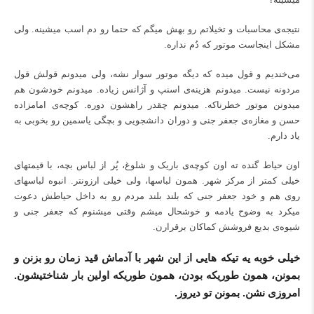
نتیجه‌ی محاسبات و تخیلاتم رو بهش میگم که حتما رو دم اسب میشینه. ولی
مشکل اینجاست موتور که دُم نداره.
می‌خندیم و قول میده که دیگه موتور سوار نشه، ولی میدونم قولش قول
مردونه نیست. میدونم هزینه‌ی اسنپ و آژانس زیاده. میدونم خودشون هم
میدونن موتور خطرناکه. میدونم چقدر راهشون دوره. کوچه‌ی امامزاده
حسن و مغازه‌ی جعفر جنی و دوران دانشجویی و بچگی یاسمین رو بخوبی به
یاد دارم.
اون حیاط گنده ته اون کوچه‌ی باریک و شلوغ، پُر از لباس بچه، با قیمتهای
خیلی کمتر از مرکز شهر. همون لباسها، ولی خیلی ارزونتر. انبوه لباسهای
روی هم و خود جعفر جنی که بلند بلند مردم رو به داخل حیاطش دعوت
میکرد به وضوح یادمه و خوشحال میشم وقتی میشنوم که جعفر جنی و
شیوه‌ی بدیع فروشش کماکان برقرارن.
خیلی خوبه یه تیکه هایی از این شهر با آدماش قید زمان رو بزنن و
بمونن، همون طوریکه بودن، همون طوریکه اولین بار شناختیشون.
امروزی نشن. بمونن تو دیروز.