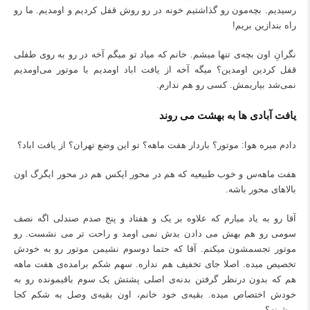
رسیدیم. بچه‌مون رو گذاشتیم خونه در رو روش قفل کردیم و اومدیم. ما رو
راه بندازین بریم!
نگرانِ اون بچه‌ی تنها میشم. خانم که میاد تو میگم آخه در رو به روی طفلی
قفل کردین اومدین؟ میگه آخه از یافت اباد اومدیم با موتور می‌اومدیم
نمی‌شد بیاریمش. کسی رو هم ندارم.
یافت آبادی ها به بهشت می روند
دادم میره هوا: موتور؟ باردار هفت ماهه؟ تو این وضع تهران؟ از
یافت اباد
؟
هفت ماهه‌س و خوب طبیعیه که هم در محور ایکس هم در محور ایگرگ اون
بالاهای محور باشه.
آقا رو به یاد میارم که علاوه بر یک و هفتاد و پنج صدم صندلی اگه نصف
سومی رو هم بهش می دادن بدش نمی اومد و راحت تر می نشست. رو
موتور تجسمشون میکنم. آقا که حتما دوسوم نشیمن موتور رو به خودش
تخصیص میده. اصلا جای تخفیف هم نداره. سهم شکم برامده‌ی هفت ماهه
هم که بدون درنظر گرفتن بدنه‌ی اصلی پشتش یک سوم باقیمونده رو به
خودش اختصاص میده. بقیه‌ی خود خانم، اون بقیه‌ی وصل به شکم کجا
میشینه؟