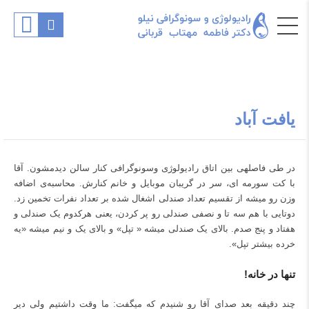
یافت آباد
در طی فاصله‎ی بین اتاق رادیولوژی و‌سونوگرافی کنار سالن دیدمشون. آقا
با کت سورمه ای، سر در گریبان موبایل و خانم کنارش. محاسبه‌ی اضافه
وزن رو میشه از تقسیم تعداد صندلی اشغال شده بر تعداد نفرات تخمین زد.
دوتایی با هم سه تا و نصفی صندلی رو پر کردن، یعنی هرکدوم یک صندلی و
هفتاد و پنج صدم. بالای یک صندلی میشه « تپل» و بالای یک و نیم میشه «یه
خرده بیشتر تپل».
تنها در خانه!
چند دقیقه بعد صدای آقا رو شنیدم که میگفت: ما وقت داشتیم ولی دیر