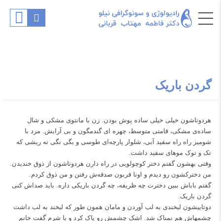
گردن باریک
هردوتاشون خیلی خیلی ساده پوش بودن. زن با مانتوی مشکی و شال
ساده‌ی مشکی، قامتی متوسط، چهره ای گندمگون و بی آرایش. مرد با
شومیز راه راه سفید آبی، شلوار پارچه‌ای طوسی و بگی نگی ته ریشی که
تک و توک موهای سفید داشت.
وقتی بهشون گفتم دختر کوچولویی در راه دارن هردوتاشون از ذوق خندیدن.
من دخترکشون رو دیدم و اونا قربون صدقه‌ش رفتن و من ذوق کردم.
گفتم باباش ببین دخترت چه ظریفه، چه گردن باریکی داره. باید صداش کنی
گردن باریک.
دوتاییشون لبخندی به لب آوردن و مامان همون طور که لبخند به لب داشت
چشمهاش هم نمناک شد. اشک چشمش رو پاک کرد و با شرم گفت خانم