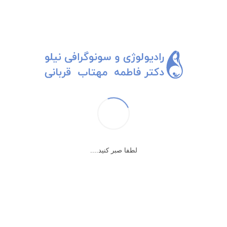
کله پاچه به وقت سونوگرافی
ساعت ۱۲ نوبتش شد. مامانِ بارداری که سونوگرافی کیسه صفرا هم
داشت. هرچی دنبال کیسه صفرا گشتم، پیداش نکردم. جای عملی هم نمی
دیدم که بگم کیسه صفراش رو برداشتن. جای کیسه صفرا یه نقطه ی سیاه
کوچولو بود، یه قطره صفرای باقیمونده در دل یه کیسه صفرای چلونده ی
آب لمبو شده.
بهش گفته بودن که برای سونوگرافی کیسه صفرا باید ۵-۴ ساعت ناشتا
لطفا صبر کنید....
باشه.
ازش پرسیدم :ناشتایی؟ محکم جواب داد: بله.
باز پرسیدم : آخه این کیسه صفرا خیلی مفلوک و لهه. یعنی هیچی نخوردی؟
با قاطعیتی آمیخته به خشم گفت: نههه، گفتم که، چهار ساعته هیچچچی
نخوردم.
شک کردم به ماوقع قبل از ۴ ساعت. پرسیدم :قبلش چی، قبل از ۴ ساعت