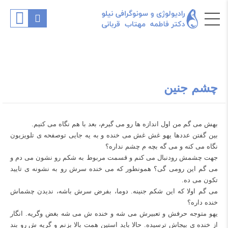
چشم جنین
بهش می گم من اول اندازه ها رو می گیرم، بعد با هم نگاه می کنیم.
بین گفتن عددها یهو غش غش می خنده و‌ به یه جایی تو‌صفحه ی تلویزیون‌
نگاه می کنه و می گه بچه م چشم نداره؟
جهت چشمش رو‌دنبال می کنم و قسمت مربوط به شکم رو نشون می دم و
می گم این رو‌می گی؟ همونطور که می خنده سرش رو به نشونه ی تایید
تکون می ده.
می گم اولا که این شکم جنینه. دوما، بفرض سرش باشه، ندیدن چشماش
خنده داره؟
یهو متوجه حرفش و تعبیرش می شه و خنده ش می شه بغض و‌گریه. انگار
از خنده ی بیجاش ترسیده. حالا باید استین همت بالا بزنم و گریه ش رو‌ بند