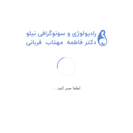
پسری پر پیچ و خم
همین که اومد تو گفت پسره؟
گفتم معلوم نیست. خیلی کوچولوه.
یه چیزی زیر لب گفت که نفهمیدم و کنار تخت سونوگرافی ایستاد و
لطفا صبر کنید....
جست‌وخیزهای جنین پنج سانتی‌شون رو تو دل همسرش نگاه کرد و هر سی
ثانیه یک بار گفت پسره؟ پسره دیگه؟ گفتین پسره؟ دیدین گفتم پسره؟
وهربار من گفتم نه، معلوم نیست.
آخرسر با دست به بندناف پیچ در پیچ جنین اشاره کرد و گفت: پسره دیگه و
یه جور «ای بابا من میدونم تو نمیدونی»طور از اتاق رفت بیرون.
بابای آینده خوشحال از قالب کردن بندناف بجای عضو مطلوبش رفت و من