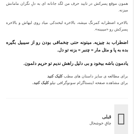
همون موقع پسرکش در تایید حرف من لگد جانانه ای به دلِ نگران مامانش
میزنه.
بالاخره اضطرابه کمرنگ میشه، بالاخره لبخندکی میاد روی لبهاش و بالاخره
پسرکش رو «میبینه».
اضطراب بد چیزیه. میتونه حتی چخماقی بودن رو از سیبیل بگیره
بده به پا و مثل مار « چنبر » بزنه تو دل.
یادمون باشه بیخود و بی دلیل راهش ندیم تو حریم دلمون.
برای مطالعه ی سایز داستان های مطب
کلیک کنید
برای مشاهده صفحه اینستاگرام سونوگرافی نیلو
کلیک کنید
.
قبلی
چاقِ خوشحال