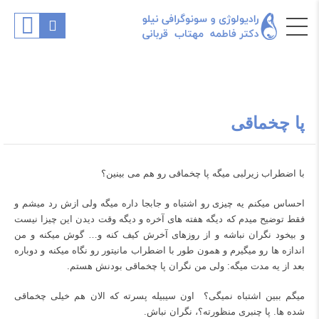
پا چخماقی
با اضطراب زیرلبی میگه پا چخماقی رو هم می بینین؟
احساس میکنم یه چیزی رو اشتباه و جابجا داره میگه ولی ازش رد میشم و
فقط توضیح میدم که دیگه هفته های آخره و دیگه وقت دیدن این چیزا نیست
و بیخود نگران نباشه و از روزهای آخرش کیف کنه و… گوش میکنه و من
اندازه ها رو میگیرم و همون طور با اضطراب مانیتور رو نگاه میکنه و دوباره
بعد از یه مدت میگه: ولی من نگران پا چخماقی بودنش هستم.
میگم ببین اشتباه نمیگی؟ اون سیبیله پسرته که الان هم خیلی چخماقی
شده ها.
پا چنبری
منظورته؟، نگران نباش.