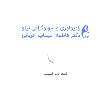
هندزفری به گوشم، هیچ مگوی!
سوار تاكسي كه شدم و سلام كردم آقای راننده با سر جواب داد. خوب،
خيلي دور از انتظار نيست كه حركت سر از چرخش زبان راحت تر باشه.
بعد يهو باصداي بلند ِآقای راننده درحدی كه تو تاكسی بشه از جا پريد از جا
پريدم كه: به نظرت من با اين حاجی چيكار بايد بكنم؟
خدايا، حاجی كيه؟ من بايد حاجی رو بشناسم؟ چه كمكی در رابطه‎ی آقای
راننده و حاجی از من بر مياد؟ سيل روون جملات محبت آميز آقای راننده
لطفا صبر کنید....
بدون وقفه در وصف حاجی خيلي فرصت فكر كردن نداد، ولي تو مسير تا
برسيم فرودگاه خيلی خوب و عميق با حاجی و خانواده ش بخصوص مادر و
خواهر و عمه‎ش آشنا شدم!
وقتي رسيديم هنوز در پی كمک به اين ارتباط دوستانه‎ی مشكل‎دار بودم كه
آقای راننده هندزفری رو از گوشش درآورد و برگشت طرفم و ٢٢ هزارتومن
كرايه رو خواست!!!