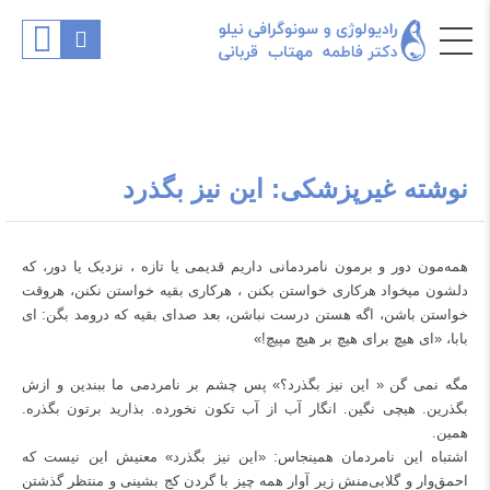
نوشته غیرپزشکی: این نیز بگذرد
همه‌مون دور و برمون نامردمانی داریم قدیمی یا تازه ، نزدیک یا دور، که
دلشون میخواد هرکاری خواستن بکنن ، هرکاری بقیه خواستن نکنن، هروقت
خواستن باشن، اگه هستن درست نباشن، بعد صدای بقیه که درومد بگن: ای
بابا، «ای هیچ برای هیچ بر هیچ مپیچ!»
مگه نمی گن «
این نیز بگذرد
؟» پس چشم بر نامردمی ما ببندین و ازش
بگذرین. هیچی نگین. انگار آب از آب تکون نخورده. بذارید برتون بگذره.
همین.
اشتباه این نامردمان همینجاس: «این نیز بگذرد» معنیش این نیست که
احمق‌وار و گلابی‌منش زیر آوار همه چیز با گردن کج بشینی و منتظر گذشتن