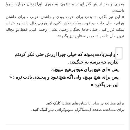
بمونی و بعد از هر گذر لهیده و داغون یه جوری لق‌لق‌زنان دوباره سرپا
بایستی.
« این نیز بگذرد » یعنی برای خوب بودن و داشتن خوبی ، برای داشتن
هرانچه حال دلت رو خوب میکنه تلاش کنی، از هرچی حال دلت رو خراب
میکنه فرار کنی، خیلی جاها بجنگی، زخمی بشی، زخمی کنی. فقط تو مچاله
ترین حال دلت یادت بمونه «این نیز بگذرد».
• و اینم یادت بمونه که خیلی چیزا ارزش حتی فکر کردنم
نداره، چه برسه به جنگیدن.
پس « ای هیچ برای هیچ برهیچ مپیچ».
پس برای هیچ مپیچ، ولی اگه هیچ نبود و پیچیدی یادت نره : «
این نیز بگذرد »
برای مطالعه ی سایز داستان های مطب
کلیک کنید
برای مشاهده صفحه اینستاگرام سونوگرافی نیلو
کلیک کنید
.