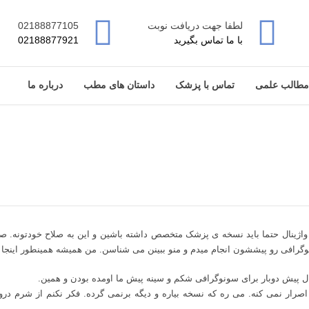
لطفا جهت دریافت نوبت
02188877105
با ما تماس بگیرید
02188877921
مطالب علمی
تماس با پزشک
داستان های مطب
درباره ما
اژینال حتما باید نسخه ی پزشک متخصص داشته باشین و این به صلاح خودتونه. 
گرافی رو پیششون انجام میدم و منو ببینن می شناسن. من همیشه همینطور اینجا س
 پیش دوبار برای سونوگرافی شکم و سینه پیش ما اومده بودن و همین.
ار نمی کنه. می ره که نسخه بیاره و دیگه برنمی گرده. فکر نکنم از شرم درو