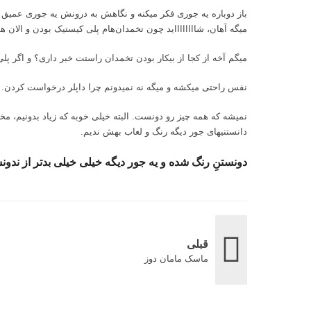
باز دوباره یه جوری فکر میکنه و نگاهش به درونش یه جوری عمیق و دل
میگه آهان، شااااااااید چون تخمدان‌هام پلی کیستیک بودن و الان ه
میگم آخه از کجا از بیکار بودن تخمدان راستت خبر داری؟ و اگر
پلی
نفس راحتی میکشه و میگه نه نمیدونم چرا داپلر درخواست کردن. ‌
نمیشه که همه چیز رو دونست. البته خیلی خوبه که زیاد بدونیم، مخص
دانستنیهای جور دیگه رنگ و لعاب بهش ندیم.
دونستنِ رنگ شده و یه جور دیگه خیلی خیلی بدتر از ند
قبلی
ماسک مامان دوز