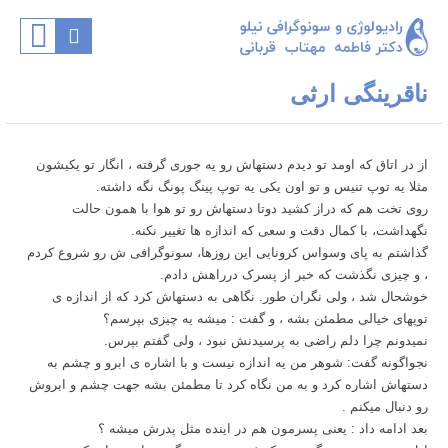
ناقرینگی ارثی
از در اتاق که اومد تو دیدم دستهاش رو یه جوری گرفته ، انگار تو یکیشون
مثلا یه توپ تنیس و تو اون یکی یه توپ پینگ پونگ نگه داشته.
روی تخت هم که دراز کشید دوتا دستهاش رو تو هوا با همون حالت
نگهداشت، با کمال دقت و سعی که اندازه ها تغییر نکنه.
گذاشتم به پای وسواس کرونایی این روزها، سونوگرافی ش رو شروع کردم
، و چیزی نگذشت که خبر از پسرک درراهش دادم.
خوشحال شد ، ولی نگران طور. نگاهی به دستهاش کرد که از اندازه ی
توپهای خیالی مطمئن بشه ، و گفت : میشه یه چیزی بپرسم؟
نمیدونم چرا دلم راضی به پرسیدنش نبود ، ولی گفتم بپرس.
نجواگونه گفت: شوهر من یه اندازه نیست و با اشاره ی ابرو و چشم به
دستهاش اشاره کرد و به من نگاه کرد تا مطمئن بشه جهت چشم و ابروش
رو دنبال میکنم .
بعد ادامه داد : یعنی پسرمون هم در اینده مثل پدرش میشه ؟