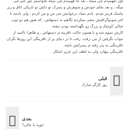
اول نفهمیدم چی میگه ، بعد که فهمیدم چی میگه نخواستم باور کنم چی
میگه ، و بعد بجای خودش و شوهرش و پسرک تو دلش تو تاریکی اتاق و زیر
ماسک قرمز شدم. یادم نمیاد درجوابش چی من و من کردم ، ولی یادمه تا
اخر سونوگرافیش سعی میکردم نگاهم به دستهاش ، که هنوز هم دو توپ
خیالی کوچیک و بزرگ رو نگهداشته بودن نیفته.
کارش تموم شد و با همون حالت ناقرینه ی دستهاش ، و ظاهرا ناامید از
جواب نگرفتن از من ،رفت. رفت تا در دنیای پر از ناقرینگی این روزها نگران
ناقرینگی به پدر رفته ی پسرکش باشه.
ناقرینگی پنهان، ولی به لطف این عزیز اشکار.
قبلی
روز کارگر مبارک
بعدی
خوبه یا عالی؟