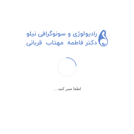
×
ممد آقا
ممد آقا قدبلنده با دستای خیلی بزرگ. آرومه، خیلی آروم و خیلی کار می کنه.
بیست تا کیسه ی خرید با هم تو دستاش جا میگیرن، تازه دوتا بسته آب
معدنی رو هم با اونا برمیداره.
امروز بعد از سالها از من آدرس مطب رو میپرسه. بهش که میگم با
خوشحالی میگه آره ، بلدم. دکتر رحیمی زاد که سرکوچه تونه دکترم بوده.
سرش پایینه و وسیله ها رو داره می ذاره تو کیسه. میپرسم چرا پیش اون
لطفا صبر کنید....
می رفتی؟ با سر پایین میگه کله مو عمل کرد. خون لخته شده بود توش.
فوری تو ذهنم میاد یعنی چند روز بیکار بوده؟ الان که این همه کار می کنه
چی؟
ده تا کیسه رو تو انگشتای دستای بزرگش جا می ده و راه می افته سمت
ماشین. سرش که یه وقتی خون توش لخته شده بوده هنوز پایینه. تو راه
میگه آخه سه بار هم عمل قلب شدم. برای همین خون لخته شد تو کله م.