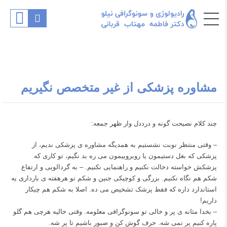
مشاوره پزشکی از غیر متخصص نگیریم
چند کلام نصیحت گونه و درددل وار ظهر جمعه:
– وقتی منتظر نوبت نشستیم به همدیگه مشاوره ی پزشکی ندیم، از
پزشکی که بغل دستیمون یا روبروییمون می ره بد نگیم، تو کاری که
پزشکش خواسته دخالت نکنیم و راهنمایی نکنیم. – به گردالویی و ارتفاع
شکم هم نگاه نکنیم. بزرگی و کوچیکی جنین و شکم تو هرهفته ی بارداری یه
استاندارد داره که فقط پزشک تشخیص می ده. اصلا به شکم هم چیکار
داریم!
– بخدا مثانه ی پر و خالی تو سونوگرافی معلومه. وقتی خالیه هرچی هم گلو
پاره کنیم پر نمی شه. حرف گوش کن و صبور باشیم تا پر شه.