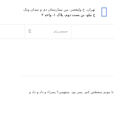
تهران، خ ولیعصر، بین بیمارستان دی و میدان ونک
خ نیلو، بن بست دوم، پلاک ۱، واحد ۲
تا بتونم سقطش کنم. پسر بود. میفهمی؟ پسر!» و داد و داد و