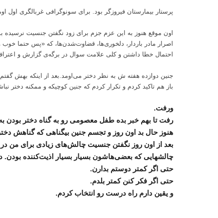
پرستار بیمارستان فیروزگر بود. برای سونوگرافی غربالگری اول او
اون موقع هنوز به این عزم جزم برای زود نگفتن جنسیت نرسیده بو
اصرار مادر باردار، دلخوری‌ها، قضاوت‌شدن‌ها، که «پس حتما خوب و
احتمال خطا داشتن و کلی علامت سوال در برگه‌ی گزارش و اعتراف
جنین دوازده هفته ش به نظر دختر می‌اومد.بعد از اینکه بهش گفتم 
باز هم تاکید کردم و تکرار کردم که جنین کوچیکه و ممکنه دختر نباش
ورفت.
رفت تا بهم خبر بده طفل معصومی رو به گناه دختر بودن به 
هنوز حال بد اون روز و تجسم جنین بیگناهی که گناهش دختر ب
بعد از اون روز نگفتن جنسیت چالش‌های زیادی برای من د
چالشهایی که بعضی‌هاشون بسیار بسیار اذیت‌کننده بودن. د
حتی اگر کمتر د‌وستم بدارن.
حتی اگر فکر کنن کمتر بلدم.
و یقین دارم راه درست رو انتخاب کردم.