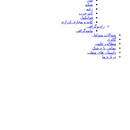
لگن
شکم
رحم
کبد چرب
فولیکول
کلیه و مجاری ادراری
رادیوگرافی
ماموگرافی
سوالات متداول
گالری
مطالب علمی
تماس با پزشک
داستان های مطب
درباره ما