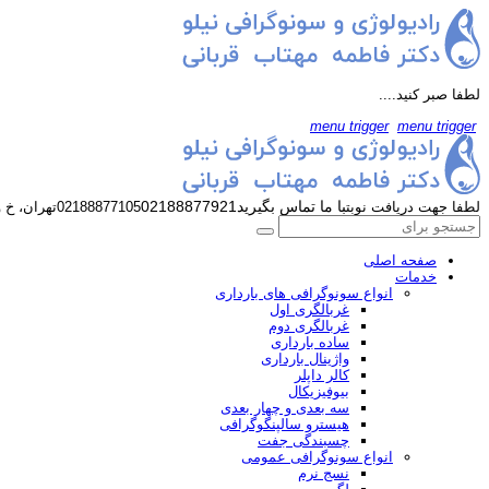
لطفا صبر کنید....
menu trigger
menu trigger
با ما تماس بگیرید
02188877921
لطفا جهت دریافت نوبت
02188877105
تهران، خ 
صفحه اصلی
خدمات
انواع سونوگرافی های بارداری
غربالگری اول
غربالگری دوم
ساده بارداری
واژینال بارداری
کالر داپلر
بیوفیزیکال
سه بعدی و چهار بعدی
هیسترو سالپنگوگرافی
چسبندگی جفت
انواع سونوگرافی عمومی
نسج نرم