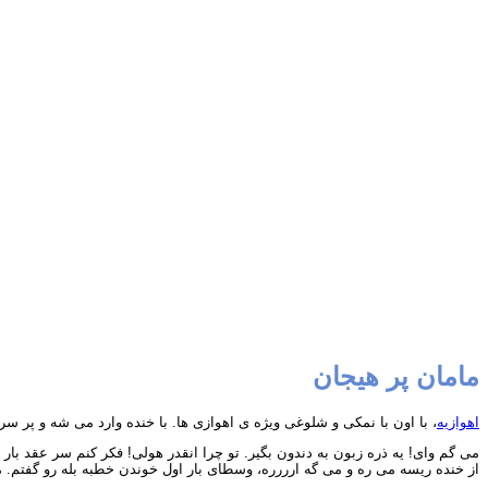
مامان پر هیجان
اهوازیه
، با اون با نمکی و شلوغی ویژه ی اهوازی ها. با خنده وارد می شه و پ
می گم وای! یه ذره زبون به دندون بگیر. تو چرا انقدر هولی! فکر کنم سر عقد بار 
از خنده ریسه می ره و می گه ارررره، وسطای بار اول خوندن خطبه بله رو گفتم. 