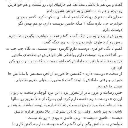
گفت و من هم با تلاشی مضاعف هم حرفهای اون رو شنیدم و هم خواهرش
رو دیدم و هم به مامانش و به خودش نشون دادم.
صدای قلب دخترک رو که گذاشتم لحظه ای سکوت کرد. گفتم میدونی
خواهرت چی داره میگه ؟ میگه حامین دوستت دارم. تو هم بهش بگو
دوستت دارم.
به روش نیاورد و یه چیز دیگه گفت. گفتم نه ، به خواهرت بگو دوستت دارم.
روش رو کرد طرف تلویزیون و باز یه چیز دیگه گفت.
گفتم تا نگی خواهری دوستت دارم کارمون تموم نمیشه. یه نگاه چپ چپ به
من انداخت و یه دوستت دارم یواشکی نثار خواهرش تو صفحه ی مانیتور
کرد و بلافاصله با تغیر به مامانش که داشت میخندید گفت تو سرت رو بکن
اون ور.
از سخت « دوستت دارم » گفتنش جا خوردم.از لحن صحبتش با مامانش جا
خوردم. و وقتی مامانش با لبخند گفت « مغروره ، خیلی مغروره» خیلی
بیشتر جا خوردم.
حس رضایت و غرور مادر از مغرور بودن این مرد کوچک و سخت به زبون
اوردن « دوستت دارم »غصه دارم کرد. این پسرک از حالا مغرور رو سالها
بعد در قامت یه مرد جوون تجسم کردم که قراره یه دوست باشه ،یه همسر
باشه ، یه پدر باشه . وقتی رو که این پسرک از حالا مغرور قراره عاشق
«بشه» ، عاشق «میشه » ، ولی عاشق « بودن » رو بلد نیست.
خواستم به مامانش بگم، ولی نگفتم ، که « دوستت دارم » گفتن کاری با