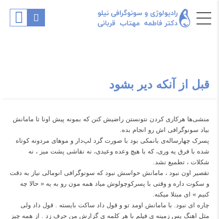
قبل از آنکه دیر بشود
‌منشی‌ها هرکاری کردن نتونستن راضیش کنن که بمونه پیش اونا تا مامانش
بیاد سونوگرافی اش رو انجام بده.
پسرک چهارساله‌ی بانمکی بود با صورت گرد لپ‌دار و موهای مردونه کوتاه
شده با فرق یه وری، که با هیچ وعده وعیدی، نه نقاشی پشت میز ، نه
شکلات ، تطمیع نشد.
تقصیر اون نبود ، مامانش حواسش نبود که سونوگرافی انومالی نیاز به دقت
و سکوت داره و وقتی با پسرکوچولوش میاد همه مون رو به یه « حالا چه
کنیم » ای مبتلا میکنه.
چاره ای نبود. با مامانش اومد تو و قول داد ساکت بایسته . قول داد ولی
مثل اهنگ پس زمینه ی فیلم با هر کلمه ی گزارش من حرف زد . از همه چیز