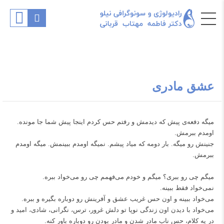
عشق مادری
میگه دفعه‌ی پیش که دیدمش و رفتم حس کردم اینجا پیش شما جا مونده.
اومدم ببرمش.
‌جنینش رو میگه. بار دومه که میاد پیشم. نمیگه اومدم ببینمش. میگه اومدم
ببرمش.
میگم چی رو ببری؟ میگم و خودم می‌فهمم چی رو می‌خواد ببره.
نمی‌خواد فقط ببینه.
می‌خواد ببینه و اون حس غریب عشق و آفرینش رو دوباره بگیره و ببره.
می‌خواد با دیدن اون زندگی نوپا تو دلش غرور، ترس، نگرانی، شادی، امید و
در یه کلام، حس ناب مادر شدن و مادر بودن رو دوباره باور کنه.