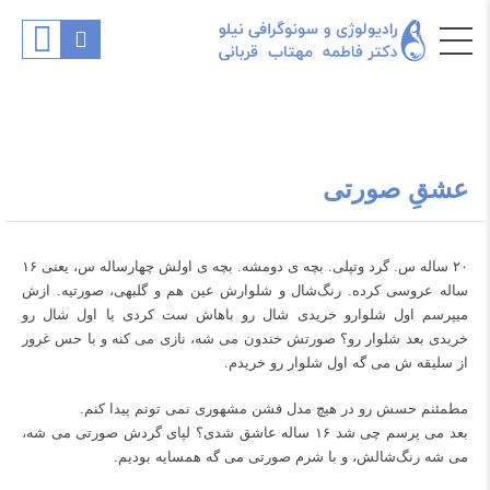
عشقِ صورتی
۲۰ ساله س. گرد و‌تپلی. بچه ی دومشه. بچه ی اولش چهارساله س، یعنی ۱۶
ساله عروسی کرده. رنگ‌شال و شلوارش عین هم و گلبهی، صورتیه. ازش
می‎پرسم اول شلوارو خریدی شال رو باهاش ست کردی یا اول شال رو
خریدی بعد شلوار رو؟ صورتش خندون می شه، نازی می کنه و با حس غرور
از سلیقه ش می گه اول شلوار رو خریدم.
مطمئنم حسش رو در هیچ مدل فشن مشهوری نمی تونم پیدا کنم.
بعد می پرسم چی شد ۱۶ ساله عاشق شدی؟ لپای گردش صورتی می شه،
می شه رنگ‌شالش، و با شرم صورتی می گه همسایه بودیم.