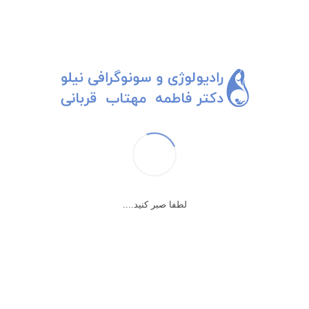
. با اضطراب می گه شلوارم رو؟
اره!
ه.
رافی نقش داماد رو بازی کرده!!! اگر مورد گناهکاری پیدا نکردم، اولین موردش دستگا
لطفا صبر کنید....
.
کلیک کنید
نید